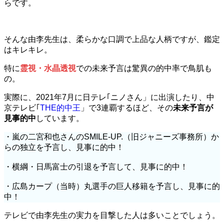
らです。
そんな由李先生は、柔らかな口調で上品な人柄ですが、鑑定
はキレキレ。
特に
霊視・水晶透視
での未来予言は驚異の的中率で鳥肌も
の。
実際に、2021年7月に日テレ｢ニノさん」に出演したり、中
京テレビ｢
THE的中王
」で3連覇するほど、その
未来予言が
見事的中
しています。
・嵐の二宮和也さんのSMILE-UP.（旧ジャニーズ事務所）か
らの独立を予言し、見事に的中！
・横綱・日馬富士の引退を予言して、見事に的中！
・広島カープ（当時）丸選手の巨人移籍を予言し、見事に的
中！
テレビで由李先生の実力を目撃した人は多いことでしょう。