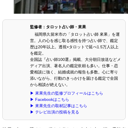
監修者：タロット占い師・來果
福岡県久留米市の「タロット占い師 來果」を運
営。人の心を感じ取る感性を持つ占い師で、鑑定
歴は20年以上。透視×タロットで延べ1.5万人以上
を鑑定。
全国誌『占い師100選』掲載、大分朝日放送などメ
ディア出演、著名人の鑑定依頼も多い。仕事・恋
愛相談に強く、結婚成就の報告も多数。心に寄り
添いながら、行動のきっかけを届ける鑑定で全国
から相談が絶えない。
▶ 來果先生の監修プロフィールはこちら
▶ Facebookはこちら
▶ 來果先生の取材記事はこちら
▶ テレビ出演の投稿を見る