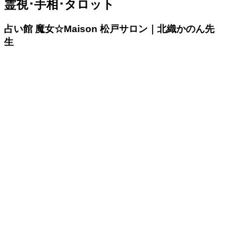
霊視･手相･タロット
占い館 魔女☆Maison 松戸サロン｜北織かのん先
生