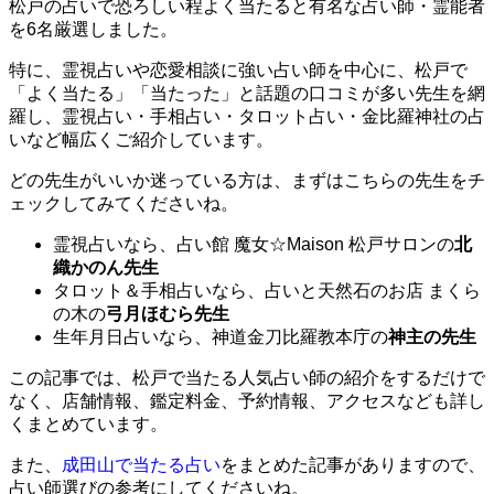
松戸の占いで恐ろしい程よく当たると有名な占い師・霊能者
を6名厳選しました。
特に、霊視占いや恋愛相談に強い占い師を中心に、松戸で
「よく当たる」「当たった」と話題の口コミが多い先生を網
羅し、霊視占い・手相占い・タロット占い・金比羅神社の占
いなど幅広くご紹介しています。
どの先生がいいか迷っている方は、まずはこちらの先生をチ
ェックしてみてくださいね。
霊視占いなら、占い館 魔女☆Maison 松戸サロンの
北
織かのん先生
タロット＆手相占いなら、占いと天然石のお店 まくら
の木の
弓月ほむら先生
生年月日占いなら、神道金刀比羅教本庁の
神主の先生
この記事では、松戸で当たる人気占い師の紹介をするだけで
なく、店舗情報、鑑定料金、予約情報、アクセスなども詳し
くまとめています。
また、
成田山で当たる占い
をまとめた記事がありますので、
占い師選びの参考にしてくださいね。