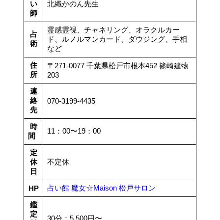
い
北織かのん先生
師
霊感霊視、チャネリング、オラクルカー
占
ド、ルノルマンカード、ダウジング、手相
術
など
住
〒271-0077 千葉県松戸市根本452 篠崎建物
所
203
連
絡
070-3199-4435
先
時
11：00〜19：00
間
定
休
不定休
日
占い館 魔女☆Maison 松戸サロン
HP
鑑
定
30分：5,500円〜