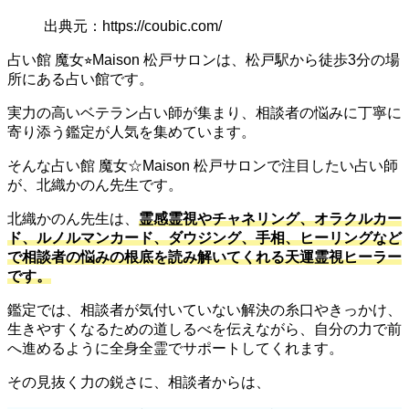
出典元：https://coubic.com/
占い館 魔女⭐︎Maison 松戸サロンは、松戸駅から徒歩3分の場
所にある占い館です。
実力の高いベテラン占い師が集まり、相談者の悩みに丁寧に
寄り添う鑑定が人気を集めています。
そんな占い館 魔女☆Maison 松戸サロンで注目したい占い師
が、北織かのん先生です。
北織かのん先生は、
霊感霊視やチャネリング、オラクルカー
ド、ルノルマンカード、ダウジング、手相、ヒーリングなど
で相談者の悩みの根底を読み解いてくれる天運霊視ヒーラー
です。
鑑定では、相談者が気付いていない解決の糸口やきっかけ、
生きやすくなるための道しるべを伝えながら、自分の力で前
へ進めるように全身全霊でサポートしてくれます。
その見抜く力の鋭さに、相談者からは、