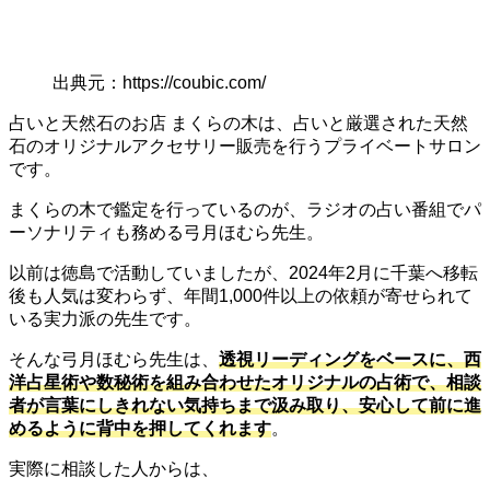
出典元：https://coubic.com/
占いと天然石のお店 まくらの木は、占いと厳選された天然
石のオリジナルアクセサリー販売を行うプライベートサロン
です。
まくらの木で鑑定を行っているのが、ラジオの占い番組でパ
ーソナリティも務める弓月ほむら先生。
以前は徳島で活動していましたが、2024年2月に千葉へ移転
後も人気は変わらず、年間1,000件以上の依頼が寄せられて
いる実力派の先生です。
そんな弓月ほむら先生は、
透視リーディングをベースに、西
洋占星術や数秘術を組み合わせたオリジナルの占術で、相談
者が言葉にしきれない気持ちまで汲み取り、安心して前に進
めるように背中を押してくれます
。
実際に相談した人からは、