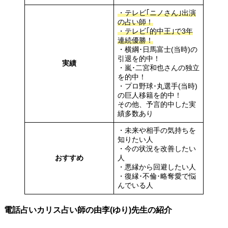
・テレビ｢ニノさん｣出演
の占い師！
・テレビ｢的中王｣で3年
連続優勝！
・横綱･日馬富士(当時)の
引退を的中！
実績
・嵐･二宮和也さんの独立
を的中！
・プロ野球･丸選手(当時)
の巨人移籍を的中！
その他、予言的中した実
績多数あり
・未来や相手の気持ちを
知りたい人
・今の状況を改善したい
おすすめ
人
・悪縁から回避したい人
・復縁･不倫･略奪愛で悩
んでいる人
電話占いカリス占い師の由李(ゆり)先生の紹介