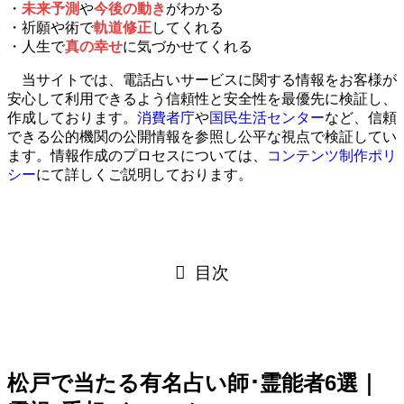
・
未来予測
や
今後の動き
がわかる
・
祈願や術
で
軌道修正
してくれる
・人生で
真の幸せ
に気づかせてくれる
当サイトでは、電話占いサービスに関する情報をお客様が
安心して利用できるよう信頼性と安全性を最優先に検証し、
作成しております。
消費者庁
や
国民生活センター
など、信頼
できる公的機関の公開情報を参照し公平な視点で検証してい
ます。情報作成のプロセスについては、
コンテンツ制作ポリ
シー
にて詳しくご説明しております。
目次
松戸で当たる有名占い師･霊能者6選｜