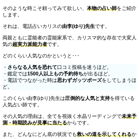
そのような時こそ頼ってみて欲しい、
本物の占い師
をご紹介
します。
それは、電話占いカリスの
由李(ゆり)先生
です。
両親ともに霊能者の霊能家系で、カリスマ的な存在で大変人
気の
超実力派能力者
です。
どのくらい人気なのかというと･･･
・
さらなる人気を恐れて
口コミ投稿を迷うほど。
・鑑定では
1500人以上もの予約待ち
が出るほど。
・電話でつながった時は
思わずガッツポーズ
をしてしまうほ
ど。
このくらい由李(ゆり)先生は
圧倒的な人気と支持
を得ている
人気占い師です。
その人気の理由は、全てを視抜く水晶リーディングで
未来予
測・時期読みが見事に当たる
からです。
また、どんなにどん底の状況でも
救いの道を示してくれる
か