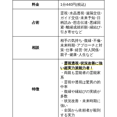
料金
1分440円(税込)
霊視･水晶透視･遠隔交信･
ガイド交信･未来予知･日
占術
柄読み･想念伝達･悪縁回
避･離縁成就祈願･縁結び･
引き寄せなど
相手の気持ち･復縁･不倫･
未来時期･アプローチと対
相談
策･仕事･経営･対人関係･
親子･健康･人生など
・
霊視透視･状況改善に強
い超実力派能力者！
・両親も霊能者の霊能家
系
・霊視や透視は驚異の的
中率
特徴
・復縁や縁結びの実績が
多数
・状況改善・未来時期に
強い
・全国から依頼者が殺到
する実力