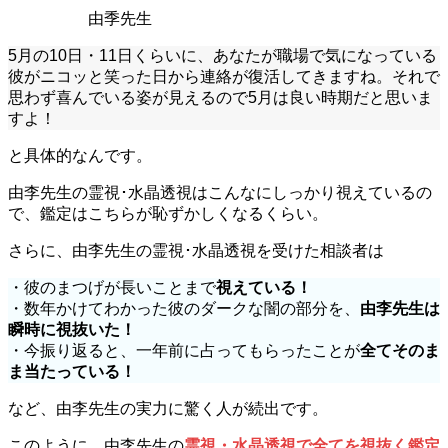
由季先生
5月の10日・11日くらいに、あなたが職場で気になっている
彼がニコッと笑った日から連絡が復活してきますね。それで
思わず喜んでいる姿が見えるので5月は良い時期だと思いま
すよ！
と具体的なんです。
由李先生の霊視･水晶透視はこんなにしっかり視えているの
で、鑑定はこちらが恥ずかしくなるくらい。
さらに、由李先生の霊視･水晶透視を受けた相談者は
・彼のまつげが長いことまで
視えている！
・数年かけてわかった彼のダークな闇の部分を、
由李先生は
瞬時に視抜いた！
・今振り返ると、一年前に占ってもらったことが
全てそのま
ま当たっている！
など、由李先生の実力に驚く人が続出です。
このように、由李先生の
霊視・水晶透視で全てを視抜く鑑定